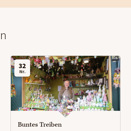
en
32
Nr.
Buntes Treiben