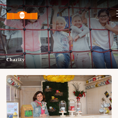
Ostermarkt
Schloss
Schönbrunn
Charity