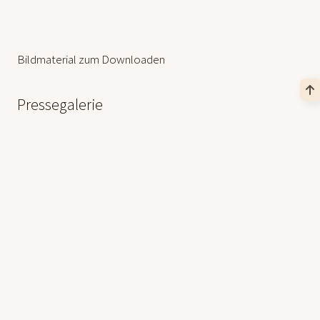
Bildmaterial zum Downloaden
weiterlesen
Pressegalerie
Hier finden Sie digitales Bildmaterial vom Ostermarkt Schloss
Schönbrunn zum Download. Die bereitgestellten Fotos
dürfen ausschließlich für die aktuelle Berichterstattung über
unsere Märkte und unter Angabe des jeweiligen Fotocredits
verwendet werden.
Fotocredit:
©
www.ostermarkt.co.at / Foto: Name
Fotograf:in wie beim Bild angegeben