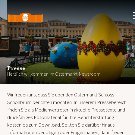
Ostermarkt
Schloss
Schönbrunn
Presse
Herzlich willkommen im Ostermarkt-Newsroom!
Wir freuen uns, dass Sie über den Ostermarkt Schloss
Schönbrunn berichten möchten. In unserem Pressebereich
finden Sie als Medienvertreter:in aktuelle Pressetexte und
druckfähiges Fotomaterial für Ihre Berichterstattung
kostenlos zum Download. Sollten Sie darüber hinaus
Informationen benötigen oder Fragen haben, dann freuen