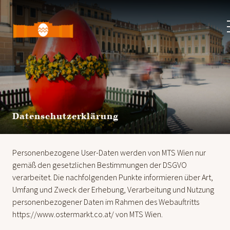
Ostermarkt
Schloss
Schönbrunn
Datenschutzerklärung
Personenbezogene User-Daten werden von MTS Wien nur
gemäß den gesetzlichen Bestimmungen der DSGVO
verarbeitet. Die nachfolgenden Punkte informieren über Art,
Umfang und Zweck der Erhebung, Verarbeitung und Nutzung
personenbezogener Daten im Rahmen des Webauftritts
https://www.ostermarkt.co.at/ von MTS Wien.