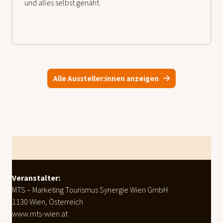
und alles selbst genäht.
Alle Aussteller:innen anzeigen
weiterlesen
Footer
Veranstalter:
MTS – Marketing Tourismus Synergie Wien GmbH
1130 Wien, Österreich
www.mts-wien.at