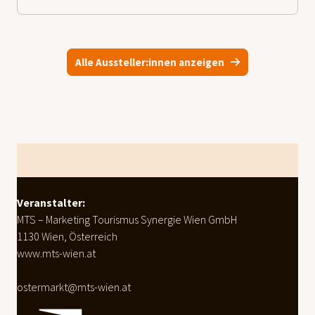
Alle Aussteller:innen anzeigen
weiterlesen
Footer
Veranstalter:
MTS – Marketing Tourismus Synergie Wien GmbH
1130 Wien, Österreich
www.mts-wien.at
ostermarkt@mts-wien.at