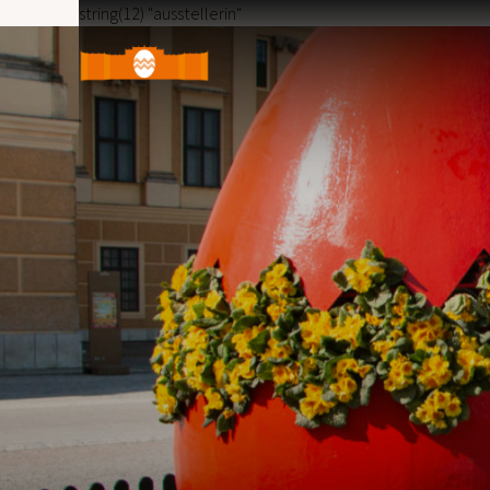
string(12) "ausstellerin"
Ostermarkt
Schloss
Schönbrunn