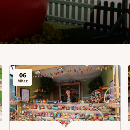
06
März